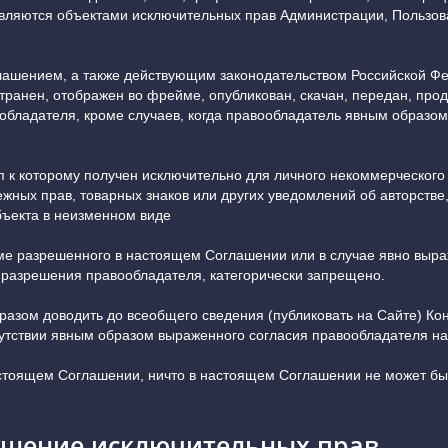
 являются объектами исключительных прав Администрации, Пользов
лашением, а также действующим законодательством Российской Фе
странен, отображен во фрейме, опубликован, скачан, передан, пр
обладателя, кроме случаев, когда правообладатель явным образом
п к которому получен исключительно для личного некоммерческого
межных прав, товарных знаков или других уведомлений об авторстве
бъекта в неизменном виде
оме разрешенного в настоящем Соглашении или в случае явно выра
 разрешения правообладателя, категорически запрещено.
разом доводить до всеобщего сведения (публиковать на Сайте) Кон
сутствии явным образом выраженного согласия правообладателя на 
астоящем Соглашении, ничто в настоящем Соглашении не может бы
рушение исключительных прав