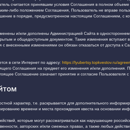
атель считается принявшим условия Соглашения в полном объеме (
каким-либо положением Соглашения, Пользователь не вправе поль
шение в порядке, предусмотренном настоящим Соглашением, с кот
зменены и/или дополнены Администрацией Сайта в одностороннем 
рытым и общедоступным документом. Такие изменения вступают в 
 с внесенными изменениями он обязан отказаться от доступа к Са
тся в сети Интернет по адресу:
https://lyubertsy.topkvestov.ru/agre
оящего Соглашения на предмет его изменения и/или дополнения.
тоящее Соглашение означает принятие и согласие Пользователя с
айтом
стной характер, т.е. раскрывается для дополнительного информи
онированию времени и места прохождения квеста на основании ин
действий, которые могут рассматриваться как нарушающие россий
венности, авторских и/или смежных правах, а также любых действи