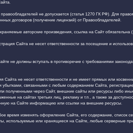
айта.
я правообладателей не допускается (статья 1270 ГК РФ). Для прав
нных договоров (получение лицензий) от Правообладателей.
храняемые авторские произведения, ссылка на Сайт обязательна (п
страция Сайта не несет ответственности за посещение и использо
Сайте не должны вступать в противоречие с требованиями законо
ция Сайта не несет ответственности и не имеет прямых или косвенн
убытками, связанными с любым содержанием Сайта, регистрацией
ли полученными через Сайт, внешние сайты или ресурсы либо иные 
енные на сайтах третьих лиц, рекламу и т.п., а также за доступнос
нную на Сайте информацию или ссылки на внешние ресурсы.
юбое время изменять оформление Сайта, его содержание, список с
кты, используемые или хранящиеся на Сайте, любые серверные п