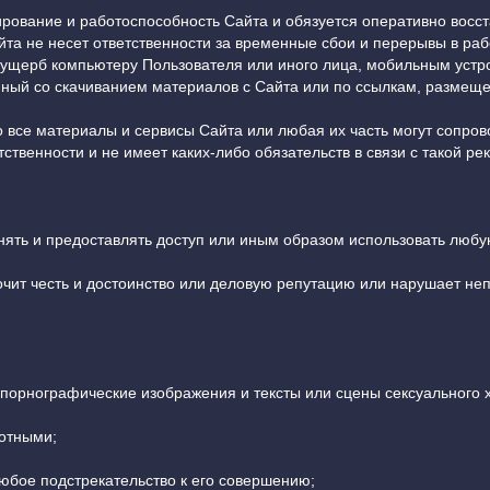
рование и работоспособность Сайта и обязуется оперативно восст
йта не несет ответственности за временные сбои и перерывы в р
й ущерб компьютеру Пользователя или иного лица, мобильным уст
ный со скачиванием материалов с Сайта или по ссылкам, размещ
о все материалы и сервисы Сайта или любая их часть могут сопров
ственности и не имеет каких-либо обязательств в связи с такой ре
транять и предоставлять доступ или иным образом использовать лю
орочит честь и достоинство или деловую репутацию или нарушает не
т порнографические изображения и тексты или сцены сексуального 
вотными;
любое подстрекательство к его совершению;