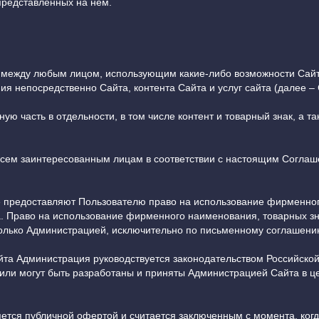
представленных на нем.
 между любым лицом, использующим какие-либо возможности Сайт
я непосредственно Сайта, контента Сайта и услуг сайта (далее –
вную часть в отдельности, в том числе контент и товарный знак, а 
 всем заинтересованным лицам в соответствии с настоящим Согла
е предоставляют Пользователю право на использование фирменног
. Право на использование фирменного наименования, товарных зн
олько Администрацией, исключительно по письменному соглашени
айта Администрация руководствуется законодательством Российск
или могут быть разработаны и приняты Администрацией Сайта в ц
ется публичной офертой и считается заключенным с момента, когд