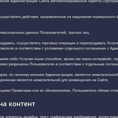
решения Администрации Сайта автоматизированные скрипты (прогр
осуществлять действия, направленные на нарушение нормального 
 персональных данных Пользователей, третьих лиц.
продавать, осуществлять торговые операции и перепродавать Услуг
ователю в соответствии с условиями отдельного соглашения с Адм
к каким-либо Услугам иным способом, кроме как через интерфейс, 
прямо разрешены Пользователю в соответствии с отдельным согла
рая, по личному мнению Администрации, является нежелательной,
причинам является нежелательной для размещения на Сайте.
оящими Правилами или их обновлениями, Пользователь обязан отка
на контент
ле элементы дизайна, текст, графические изображения, иллюстраци