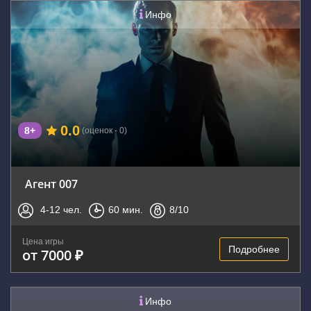
Инфо
0.0
8+
(оценок - 0)
Агент 007
4-12
чел.
60
мин.
8
/10
Цена игры
Подробнее
от 7000 ₽
Инфо