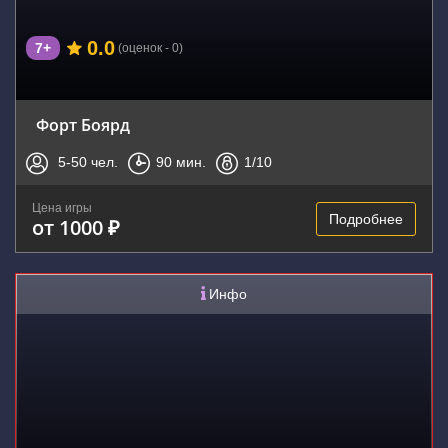
0.0
7+
(оценок - 0)
Форт Боярд
5-50
чел.
90
мин.
1
/10
Цена игры
Подробнее
от 1000 ₽
Инфо